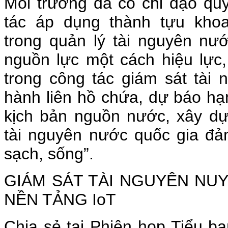
Môi trường đã có chỉ đạo quyế
tác áp dụng thành tựu kho
trong quản lý tài nguyên n
nguồn lực một cách hiệu lực,
trong công tác giám sát tài
hành liên hồ chứa, dự báo hạ
kịch bản nguồn nước, xây dự
tài nguyên nước quốc gia đả
sạch, sống”.
GIÁM SÁT TÀI NGUYÊN NU
NỀN TẢNG IoT
Chia sẻ tại Phiên họp Tiểu b