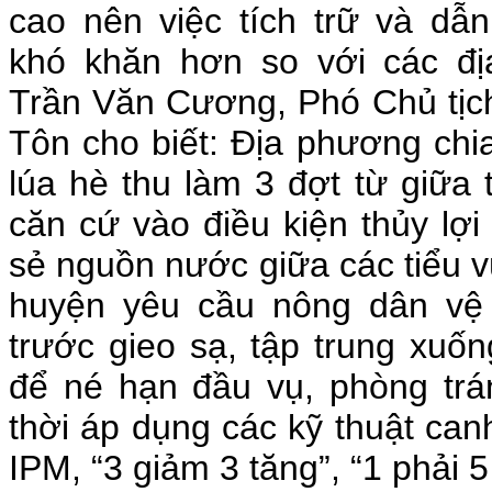
cao nên việc tích trữ và dẫ
khó khăn hơn so với các đ
Trần Văn Cương, Phó Chủ tịc
Tôn cho biết: Địa phương chia
lúa hè thu làm 3 đợt từ giữa 
căn cứ vào điều kiện thủy lợi
sẻ nguồn nước giữa các tiểu v
huyện yêu cầu nông dân vệ
trước gieo sạ, tập trung xuốn
để né hạn đầu vụ, phòng trá
thời áp dụng các kỹ thuật canh
IPM, “3 giảm 3 tăng”, “1 phải 5