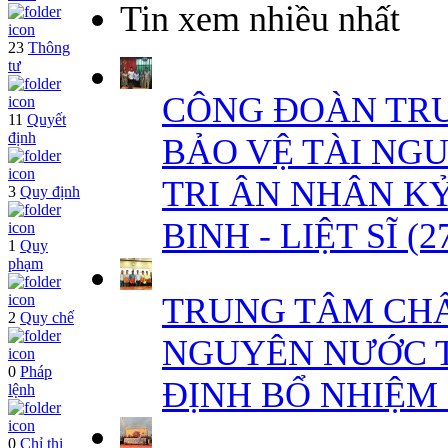
Tin xem nhiều nhất
23
Thông
tư
CÔNG ĐOÀN TR
11
Quyết
định
BẢO VỆ TÀI NG
TRI ÂN NHÂN K
3
Quy định
BINH - LIỆT SĨ (27
1
Quy
phạm
TRUNG TÂM CHẤ
2
Quy chế
NGUYÊN NƯỚC T
0
Pháp
ĐỊNH BỔ NHIỆM
lệnh
0
Chỉ thị