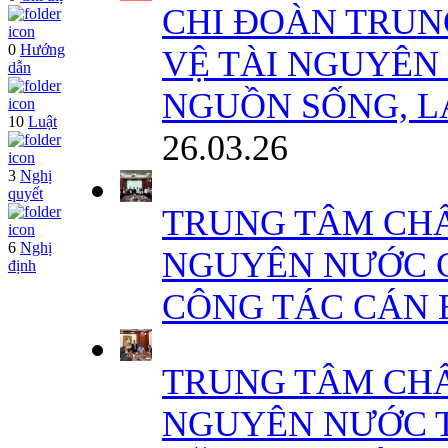
CHI ĐOÀN TRUN
0
Hướng
VỆ TÀI NGUYÊN
dẫn
NGUỒN SỐNG, L
10
Luật
26.03.26
3
Nghị
quyết
TRUNG TÂM CHẤ
6
Nghị
NGUYÊN NƯỚC C
định
CÔNG TÁC CÁN 
TRUNG TÂM CHẤ
NGUYÊN NƯỚC 