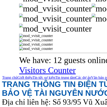
We have: 12 guests onlin
Visitors Counter
Trang chủ
Giới thiệu
Tin tức sự kiện
Tin trung tâm
Các dự án
Văn bản p
TRANG THÔNG TIN ĐIỆN 
BẢO VỆ TÀI NGUYÊN NƯỚ
Địa chỉ liên hệ: Số 93/95 Vũ Xu