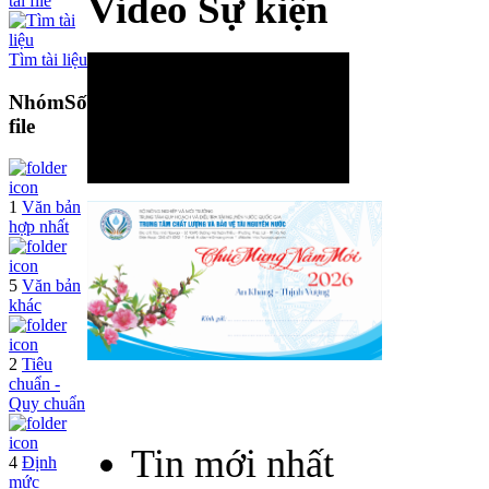
Video Sự kiện
tải file
Tìm tài liệu
Nhóm
Số
file
1
Văn bản
hợp nhất
5
Văn bản
khác
2
Tiêu
chuẩn -
Quy chuẩn
Tin mới nhất
4
Định
mức