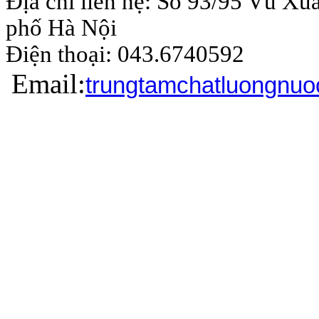
Địa chỉ liên hệ: Số 93/95 Vũ Xu
phố Hà Nội
Điện thoại: 043.6740
Email:
trungtamchatluongnu