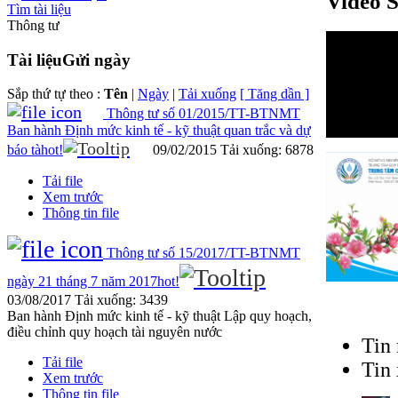
Video S
Tìm tài liệu
Thông tư
Tài liệu
Gửi ngày
Sắp thứ tự theo :
Tên
|
Ngày
|
Tải xuống
[ Tăng dần ]
Thông tư số 01/2015/TT-BTNMT
Ban hành Định mức kinh tế - kỹ thuật quan trắc và dự
báo tà
hot!
09/02/2015
Tải xuống: 6878
Tải file
Xem trước
Thông tin file
Thông tư số 15/2017/TT-BTNMT
ngày 21 tháng 7 năm 2017
hot!
03/08/2017
Tải xuống: 3439
Ban hành Định mức kinh tế - kỹ thuật Lập quy hoạch,
điều chỉnh quy hoạch tài nguyên nước
Tin
Tải file
Tin
Xem trước
Thông tin file