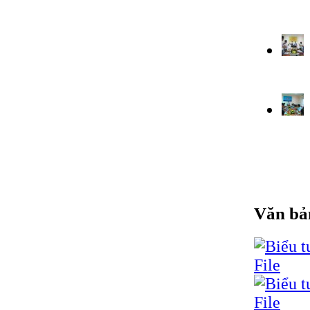
Văn bả