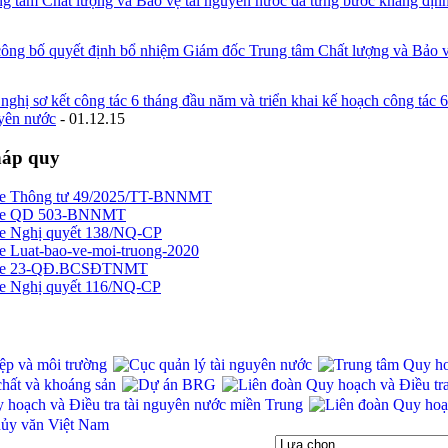
g tâm Chất lượng và Bảo vệ tài nguyên nước đã từng bước khẳng định 
công bố quyết định bổ nhiệm Giám đốc Trung tâm Chất lượng và Bảo v
nghị sơ kết công tác 6 tháng đầu năm và triển khai kế hoạch công tác
yên nước
-
01.12.15
háp quy
Thông tư 49/2025/TT-BNNMT
QD 503-BNNMT
Nghị quyết 138/NQ-CP
Luat-bao-ve-moi-truong-2020
23-QĐ.BCSĐTNMT
Nghị quyết 116/NQ-CP