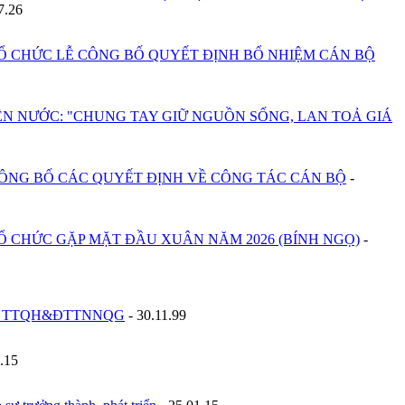
7.26
 CHỨC LỄ CÔNG BỐ QUYẾT ĐỊNH BỔ NHIỆM CÁN BỘ
N NƯỚC: "CHUNG TAY GIỮ NGUỒN SỐNG, LAN TOẢ GIÁ
ÔNG BỐ CÁC QUYẾT ĐỊNH VỀ CÔNG TÁC CÁN BỘ
-
 CHỨC GẶP MẶT ĐẦU XUÂN NĂM 2026 (BÍNH NGỌ)
-
n chức TTQH&ĐTTNNQG
-
30.11.99
.15