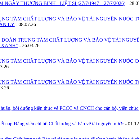
 NGÀY THƯƠNG BINH - LIỆT SĨ (27/7/1947 – 27/7/2026)
-
28.0
UNG TÂM CHẤT LƯỢNG VÀ BẢO VỆ TÀI NGUYÊN NƯỚC TỔ
ẢN LÝ
-
08.07.26
I ĐOÀN TRUNG TÂM CHẤT LƯỢNG VÀ BẢO VỆ TÀI NGUYÊ
Ị XANH"
-
26.03.26
UNG TÂM CHẤT LƯỢNG VÀ BẢO VỆ TÀI NGUYÊN NƯỚC C
03.26
UNG TÂM CHẤT LƯỢNG VÀ BẢO VỆ TÀI NGUYÊN NƯỚC TỔ
03.26
 huấn, bồi dưỡng kiến thức về PCCC và CNCH cho cán bộ, viê
ết nạp Đảng viên chi bộ Chất lượng và bảo vệ tài nguyên nước
-
01.12