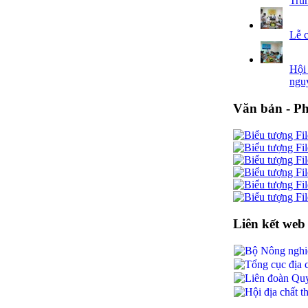
Trun
Lễ 
Hội 
ngu
Văn bản - P
Liên kết web