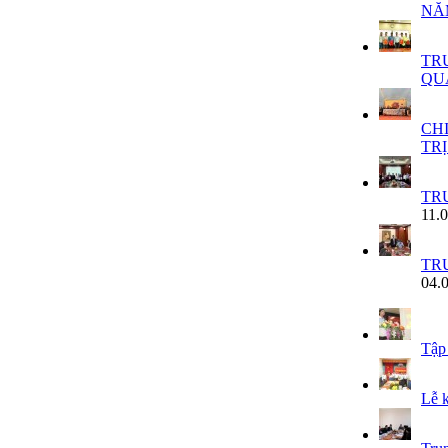
NĂM
TR
QU
CH
TR
TR
11.
TR
04.
Tập
Lễ k