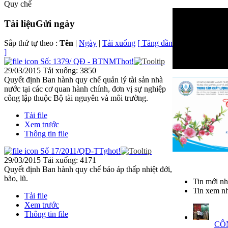
Quy chế
Tài liệu
Gửi ngày
Sắp thứ tự theo :
Tên
|
Ngày
|
Tải xuống
[ Tăng dần
]
Số: 1379/ QĐ - BTNMT
hot!
29/03/2015
Tải xuống: 3850
Quyết định Ban hành quy chế quản lý tài sản nhà
nước tại các cơ quan hành chính, đơn vị sự nghiệp
công lập thuộc Bộ tài nguyên và môi trường.
Tải file
Xem trước
Thông tin file
Số 17/2011/QĐ-TTg
hot!
29/03/2015
Tải xuống: 4171
Quyết định Ban hành quy chế báo áp thấp nhiệt đới,
bão, lũ.
Tin mới nh
Tin xem nh
Tải file
Xem trước
Thông tin file
CÔ