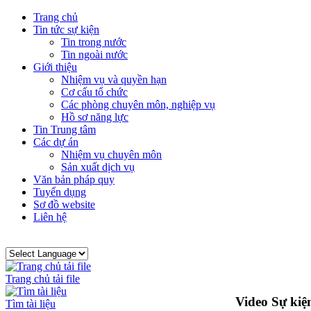
Trang chủ
Tin tức sự kiện
Tin trong nước
Tin ngoài nước
Giới thiệu
Nhiệm vụ và quyền hạn
Cơ cấu tổ chức
Các phòng chuyên môn, nghiệp vụ
Hồ sơ năng lực
Tin Trung tâm
Các dự án
Nhiệm vụ chuyên môn
Sản xuất dịch vụ
Văn bản pháp quy
Tuyển dụng
Sơ đồ website
Liên hệ
Trang chủ tải file
Video Sự kiệ
Tìm tài liệu