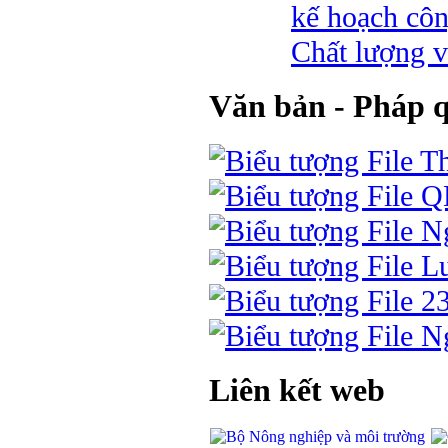
kế hoạch côn
Chất lượng v
Văn bản - Pháp 
Th
Q
Ng
Lu
2
Ng
Liên kết web