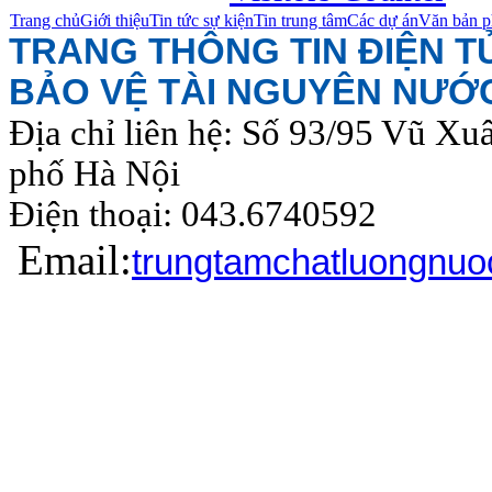
Trang chủ
Giới thiệu
Tin tức sự kiện
Tin trung tâm
Các dự án
Văn bản p
TRANG THÔNG TIN ĐIỆN 
BẢO VỆ TÀI NGUYÊN NƯỚ
Địa chỉ liên hệ: Số 93/95 Vũ Xu
phố Hà Nội
Điện thoại: 043.6740
Email:
trungtamchatluongnu