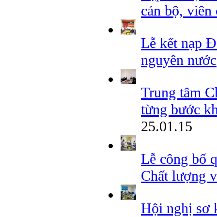
cán bộ, vi
Lễ kết nạp Đ
nguyên nước
Trung tâm Ch
từng bước kh
25.01.15
Lễ công bố 
Chất lượng v
Hội nghị sơ 