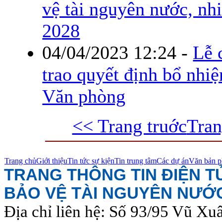
vệ tài nguyên nước, nh
2028
04/04/2023 12:24
-
Lễ 
trao quyết định bổ nh
Văn phòng
<< Trang truớc
Tran
Trang chủ
Giới thiệu
Tin tức sự kiện
Tin trung tâm
Các dự án
Văn bản p
TRANG THÔNG TIN ĐIỆN 
BẢO VỆ TÀI NGUYÊN NƯỚ
Địa chỉ liên hệ: Số 93/95 Vũ Xu