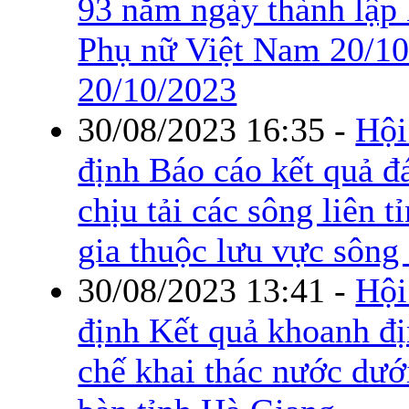
93 năm ngày thành lập 
Phụ nữ Việt Nam 20/10
20/10/2023
30/08/2023 16:35
-
Hội
định Báo cáo kết quả đ
chịu tải các sông liên t
gia thuộc lưu vực sông
30/08/2023 13:41
-
Hội
định Kết quả khoanh đ
chế khai thác nước dưới