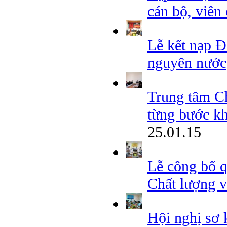
cán bộ, vi
Lễ kết nạp Đ
nguyên nước
Trung tâm Ch
từng bước kh
25.01.15
Lễ công bố 
Chất lượng v
Hội nghị sơ 