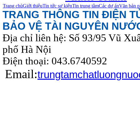
Trang chủ
Giới thiệu
Tin tức sự kiện
Tin trung tâm
Các dự án
Văn bản p
TRANG THÔNG TIN ĐIỆN 
BẢO VỆ TÀI NGUYÊN NƯỚ
Địa chỉ liên hệ: Số 93/95 Vũ Xu
phố Hà Nội
Điện thoại: 043.6740
Email:
trungtamchatluongnu