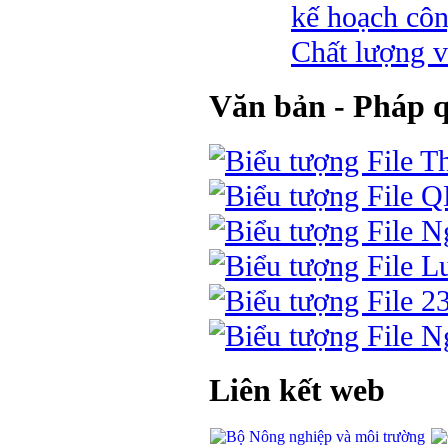
kế hoạch côn
Chất lượng v
Văn bản - Pháp 
Th
Q
Ng
Lu
2
Ng
Liên kết web