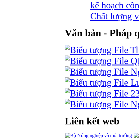
kế hoạch côn
Chất lượng v
Văn bản - Pháp 
Th
Q
Ng
Lu
2
Ng
Liên kết web