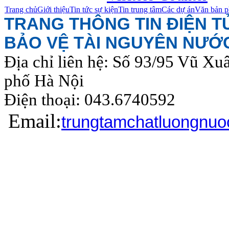
Trang chủ
Giới thiệu
Tin tức sự kiện
Tin trung tâm
Các dự án
Văn bản p
TRANG THÔNG TIN ĐIỆN 
BẢO VỆ TÀI NGUYÊN NƯỚ
Địa chỉ liên hệ: Số 93/95 Vũ Xu
phố Hà Nội
Điện thoại: 043.6740
Email:
trungtamchatluongnu