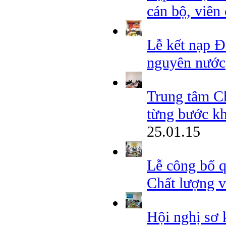
cán bộ, vi
Lễ kết nạp Đ
nguyên nước
Trung tâm Ch
từng bước kh
25.01.15
Lễ công bố 
Chất lượng v
Hội nghị sơ 