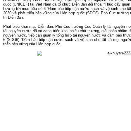
quốc (UNICEF) tại Việt Nam đã tổ chức Diễn đàn đối thoại “Thúc đẩy quả
hướng tới mục tiêu số 6 “Đảm bảo tiếp cận nước sạch và vệ sinh cho tấ
2030 về phát triển bền vững của Liên hợp quốc (SDG6). Phó Cục trưởng
trì Diễn đàn.
Phát biểu khai mạc Diễn đàn, Phó Cục trưởng Cục Quản lý tài nguyên nư
tài nguyên nước đã và đang triển khai nhiều chủ trương, giải pháp nhằm t
nguyên nước, tiếp cận quản lý tổng hợp tài nguyên nước và đảm bảo thực h
6 (SDG6) “Đảm bảo tiếp cận nước sạch và vệ sinh cho tất cả mọi người
triển bền vững của Liên hợp quốc.