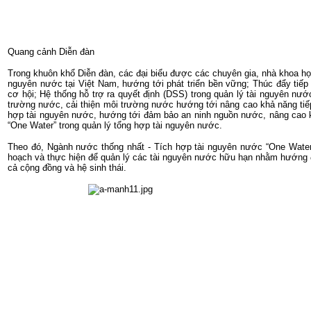
Quang cảnh Diễn đàn
Trong khuôn khổ Diễn đàn, các đại biểu được các chuyên gia, nhà khoa học 
nguyên nước tại Việt Nam, hướng tới phát triển bền vững; Thúc đẩy tiếp
cơ hội; Hệ thống hỗ trợ ra quyết định (DSS) trong quản lý tài nguyên 
trường nước, cải thiện môi trường nước hướng tới nâng cao khả năng tiế
hợp tài nguyên nước, hướng tới đảm bảo an ninh nguồn nước, nâng cao k
“One Water” trong quản lý tổng hợp tài nguyên nước.
Theo đó, Ngành nước thống nhất - Tích hợp tài nguyên nước “One Water”
hoạch và thực hiện để quản lý các tài nguyên nước hữu hạn nhằm hướng đ
cả cộng đồng và hệ sinh thái.