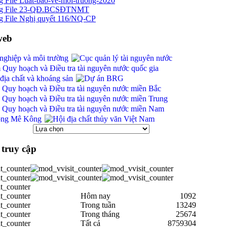
Luat-bao-ve-moi-truong-2020
23-QĐ.BCSĐTNMT
Nghị quyết 116/NQ-CP
web
truy cập
Hôm nay
1092
Trong tuần
13249
Trong tháng
25674
Tất cả
8759304