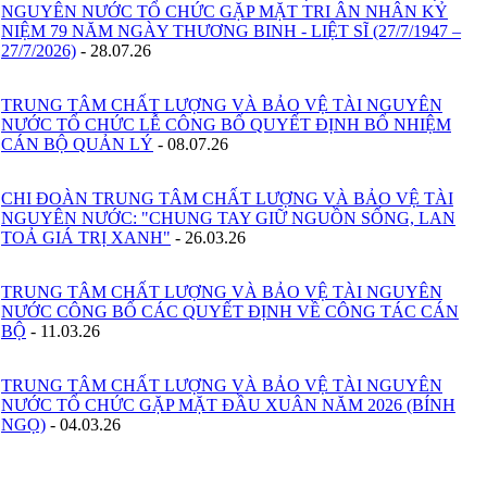
NGUYÊN NƯỚC TỔ CHỨC GẶP MẶT TRI ÂN NHÂN KỶ
NIỆM 79 NĂM NGÀY THƯƠNG BINH - LIỆT SĨ (27/7/1947 –
27/7/2026)
-
28.07.26
TRUNG TÂM CHẤT LƯỢNG VÀ BẢO VỆ TÀI NGUYÊN
NƯỚC TỔ CHỨC LỄ CÔNG BỐ QUYẾT ĐỊNH BỔ NHIỆM
CÁN BỘ QUẢN LÝ
-
08.07.26
CHI ĐOÀN TRUNG TÂM CHẤT LƯỢNG VÀ BẢO VỆ TÀI
NGUYÊN NƯỚC: "CHUNG TAY GIỮ NGUỒN SỐNG, LAN
TOẢ GIÁ TRỊ XANH"
-
26.03.26
TRUNG TÂM CHẤT LƯỢNG VÀ BẢO VỆ TÀI NGUYÊN
NƯỚC CÔNG BỐ CÁC QUYẾT ĐỊNH VỀ CÔNG TÁC CÁN
BỘ
-
11.03.26
TRUNG TÂM CHẤT LƯỢNG VÀ BẢO VỆ TÀI NGUYÊN
NƯỚC TỔ CHỨC GẶP MẶT ĐẦU XUÂN NĂM 2026 (BÍNH
NGỌ)
-
04.03.26