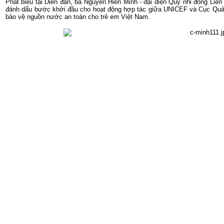
Phát biểu tại Diễn đàn, bà Nguyễn Hiền Minh - đại diện Quỹ nhi đồng Li
đánh dấu bước khởi đầu cho hoạt động hợp tác giữa UNICEF và Cục Quản
bảo vệ nguồn nước an toàn cho trẻ em Việt Nam.