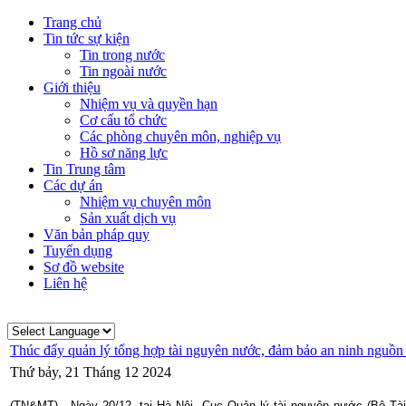
Trang chủ
Tin tức sự kiện
Tin trong nước
Tin ngoài nước
Giới thiệu
Nhiệm vụ và quyền hạn
Cơ cấu tổ chức
Các phòng chuyên môn, nghiệp vụ
Hồ sơ năng lực
Tin Trung tâm
Các dự án
Nhiệm vụ chuyên môn
Sản xuất dịch vụ
Văn bản pháp quy
Tuyển dụng
Sơ đồ website
Liên hệ
Thúc đẩy quản lý tổng hợp tài nguyên nước, đảm bảo an ninh nguồn
Thứ bảy, 21 Tháng 12 2024
(TN&MT) - Ngày 20/12, tại Hà Nội, Cục Quản lý tài nguyên nước (Bộ Tà