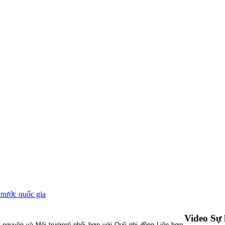
 nước quốc gia
Video Sự 
i nguyên và Môi trường) phối hợp với Quỹ nhi đồng Liên hợp