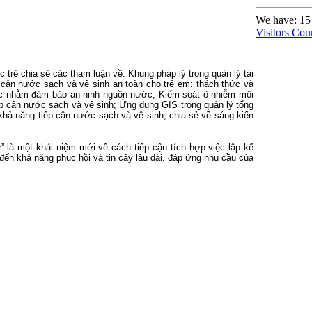
We have: 15 
Visitors Cou
trẻ chia sẻ các tham luận về: Khung pháp lý trong quản lý tài
 cận nước sạch và vệ sinh an toàn cho trẻ em: thách thức và
nước nhằm đảm bảo an ninh nguồn nước; Kiểm soát ô nhiễm môi
p cận nước sạch và vệ sinh; Ứng dụng GIS trong quản lý tổng
hả năng tiếp cận nước sạch và vệ sinh; chia sẻ về sáng kiến
 là một khái niệm mới về cách tiếp cận tích hợp việc lập kế
ến khả năng phục hồi và tin cậy lâu dài, đáp ứng nhu cầu của