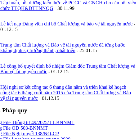
Tập huấn, bồi dưỡng kiến thức về PCCC và CNCH cho cán bộ, viên
chức TTQH&ĐTTNNQG
-
30.11.99
Lễ kết nạp Đảng viên chi bộ Chất lượng và bảo vệ tài nguyên nước
-
01.12.15
Trung tâm Chất lượng và Bảo vệ tài nguyên nước đã từng bước
khẳng định sự trưởng thành, phát triển
-
25.01.15
Lễ công bố quyết định bổ nhiệm Giám đốc Trung tâm Chất lượng và
Bảo vệ tài nguyên nước
-
01.12.15
Hội nghị sơ kết công tác 6 tháng đầu năm và triển khai kế hoạch
công tác 6 tháng cuối năm 2015 của Trung tâm Chất lượng và Bảo
vệ tài nguyên nước
-
01.12.15
- Pháp quy
Thông tư 49/2025/TT-BNNMT
QD 503-BNNMT
Nghị quyết 138/NQ-CP