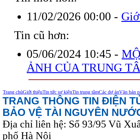
11/02/2026 00:00
-
Giớ
Tin cũ hơn:
05/06/2024 10:45
-
MỘ
ẢNH CỦA TRUNG T
Trang chủ
Giới thiệu
Tin tức sự kiện
Tin trung tâm
Các dự án
Văn bản p
TRANG THÔNG TIN ĐIỆN 
BẢO VỆ TÀI NGUYÊN NƯỚ
Địa chỉ liên hệ: Số 93/95 Vũ Xu
phố Hà Nội