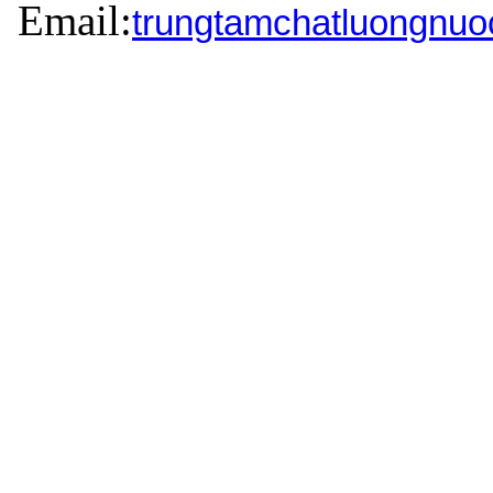
Email:
trungtamchatluongnu