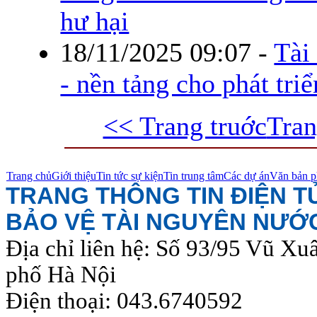
hư hại
18/11/2025 09:07
-
Tài
- nền tảng cho phát tri
<< Trang truớc
Tran
Trang chủ
Giới thiệu
Tin tức sự kiện
Tin trung tâm
Các dự án
Văn bản p
TRANG THÔNG TIN ĐIỆN 
BẢO VỆ TÀI NGUYÊN NƯỚ
Địa chỉ liên hệ: Số 93/95 Vũ Xu
phố Hà Nội
Điện thoại: 043.6740