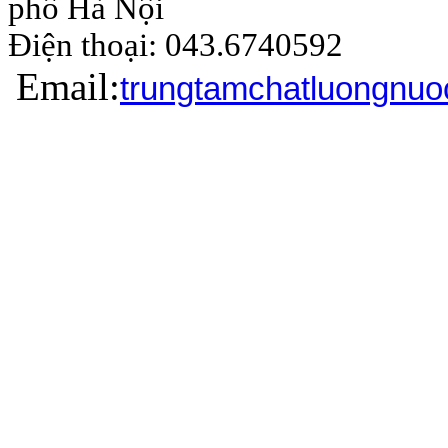
phố Hà Nội
Điện thoại: 043.6740
Email:
trungtamchatluongnu