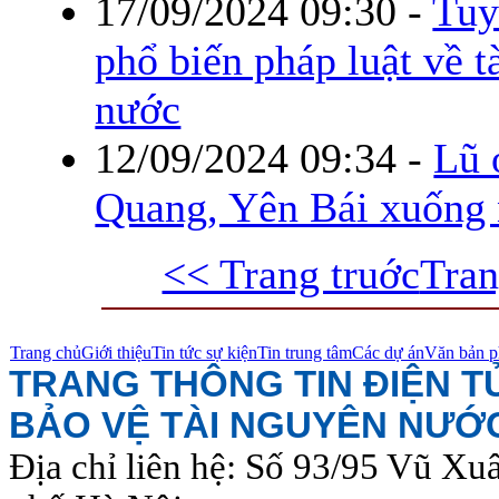
17/09/2024 09:30
-
Tuy
phổ biến pháp luật về t
nước
12/09/2024 09:34
-
Lũ 
Quang, Yên Bái xuống
<< Trang truớc
Tran
Trang chủ
Giới thiệu
Tin tức sự kiện
Tin trung tâm
Các dự án
Văn bản p
TRANG THÔNG TIN ĐIỆN 
BẢO VỆ TÀI NGUYÊN NƯỚ
Địa chỉ liên hệ: Số 93/95 Vũ Xu