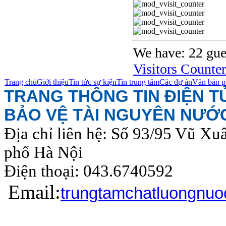
We have: 22 gue
Visitors Counter
Trang chủ
Giới thiệu
Tin tức sự kiện
Tin trung tâm
Các dự án
Văn bản p
TRANG THÔNG TIN ĐIỆN 
BẢO VỆ TÀI NGUYÊN NƯỚ
Địa chỉ liên hệ: Số 93/95 Vũ Xu
phố Hà Nội
Điện thoại: 043.6740
Email:
trungtamchatluongnu