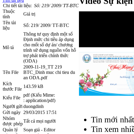
Video Sự kiện
Tìm tài liệu
Chi tiết tài liệu:
Số: 219/ 2009/ TT-BTC
Thuộc
Giá trị
tính
Tên tài
Số: 219/ 2009/ TT-BTC
liệu
Thông tư quy định một số
Định mức chi tiêu áp dụng
cho mốt số dự án/ chương
Mô tả
trình sử dụng nguồn vốn hỗ
trợ phát triển chính thức
(ODA)
2009-11-19_TT 219
Tên File
BTC_Dinh muc chi tieu du
an ODA.pdf
Kích
143.59 kB
thước File
pdf (Kiểu Mime:
Kiểu File
: application/pdf)
Người gửi
duongdinh
Gửi ngày
29/03/2015 17:51
Tin mới nhấ
Nhóm
Tất cả mọi người
được phép
Tin xem nhi
Quản lý
Soạn giả - Editor