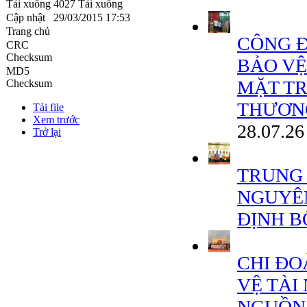
Tải xuống
4027 Tải xuống
Cập nhật
29/03/2015 17:53
Trang chủ
CÔNG 
CRC
Checksum
BẢO VỆ
MD5
MẶT TR
Checksum
THƯƠNG 
Tải file
Xem trước
28.07.26
Trở lại
TRUNG 
NGUYÊN
ĐỊNH B
CHI ĐO
VỆ TÀI
NGUỒN 