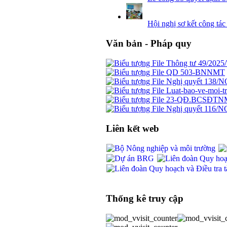
Hội nghị sơ kết công tá
Văn bản - Pháp quy
Thông tư 49/202
QD 503-BNNMT
Nghị quyết 138/
Luat-bao-ve-moi-t
23-QĐ.BCSĐTN
Nghị quyết 116/N
Liên kết web
Thống kê truy cập