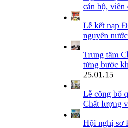
cán bộ, vi
Lễ kết nạp Đ
nguyên nước
Trung tâm Ch
từng bước kh
25.01.15
Lễ công bố 
Chất lượng v
Hội nghị sơ 