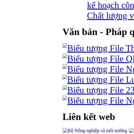
kế hoạch côn
Chất lượng v
Văn bản - Pháp 
Th
Q
Ng
Lu
2
Ng
Liên kết web