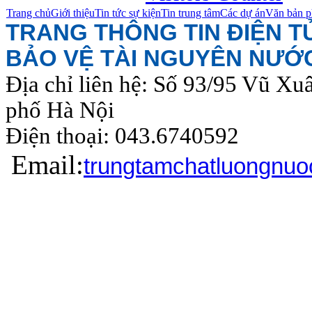
Trang chủ
Giới thiệu
Tin tức sự kiện
Tin trung tâm
Các dự án
Văn bản p
TRANG THÔNG TIN ĐIỆN 
BẢO VỆ TÀI NGUYÊN NƯỚ
Địa chỉ liên hệ: Số 93/95 Vũ Xu
phố Hà Nội
Điện thoại: 043.6740
Email:
trungtamchatluongnu