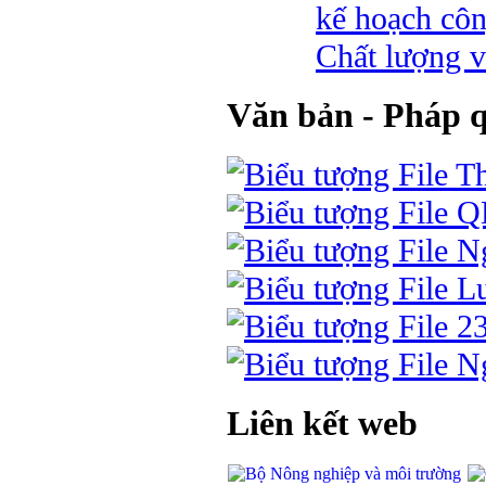
kế hoạch côn
Chất lượng v
Văn bản - Pháp 
Th
Q
Ng
Lu
2
Ng
Liên kết web