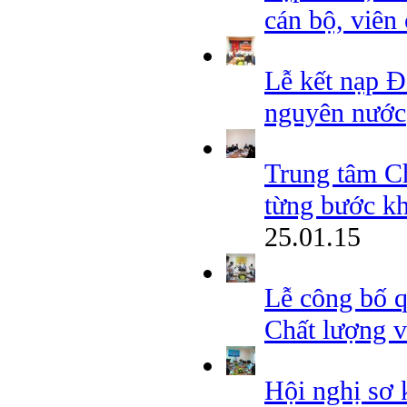
cán bộ, vi
Lễ kết nạp Đ
nguyên nước
Trung tâm Ch
từng bước kh
25.01.15
Lễ công bố 
Chất lượng v
Hội nghị sơ 