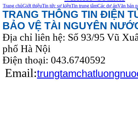
Trang chủ
Giới thiệu
Tin tức sự kiện
Tin trung tâm
Các dự án
Văn bản p
TRANG THÔNG TIN ĐIỆN 
BẢO VỆ TÀI NGUYÊN NƯỚ
Địa chỉ liên hệ: Số 93/95 Vũ Xu
phố Hà Nội
Điện thoại: 043.6740
Email:
trungtamchatluongnu