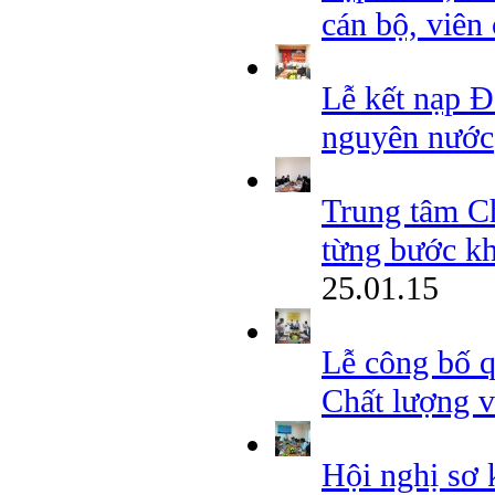
cán bộ, vi
Lễ kết nạp Đ
nguyên nước
Trung tâm Ch
từng bước kh
25.01.15
Lễ công bố 
Chất lượng v
Hội nghị sơ 