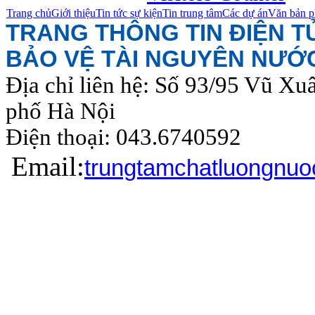
Trang chủ
Giới thiệu
Tin tức sự kiện
Tin trung tâm
Các dự án
Văn bản p
TRANG THÔNG TIN ĐIỆN 
BẢO VỆ TÀI NGUYÊN NƯỚ
Địa chỉ liên hệ: Số 93/95 Vũ Xu
phố Hà Nội
Điện thoại: 043.6740
Email:
trungtamchatluongnu