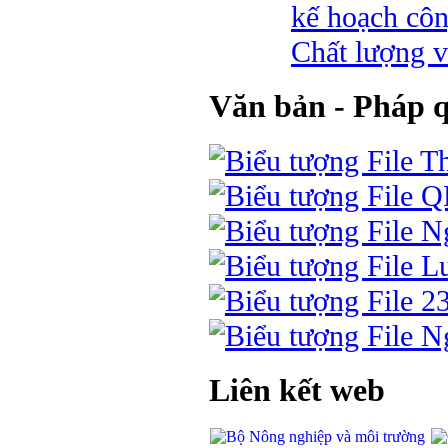
kế hoạch côn
Chất lượng v
Văn bản - Pháp 
Th
Q
Ng
Lu
2
Ng
Liên kết web